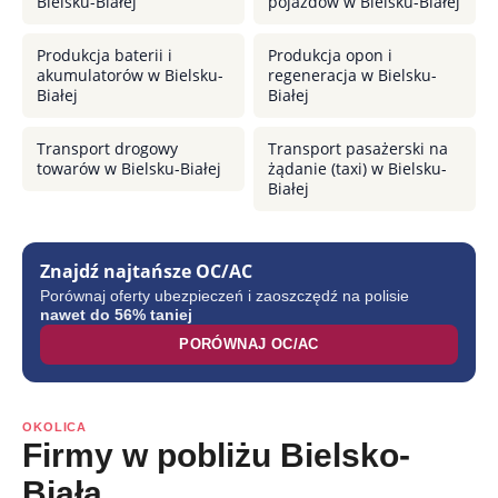
Bielsku-Białej
pojazdów w Bielsku-Białej
Produkcja baterii i
Produkcja opon i
akumulatorów w Bielsku-
regeneracja w Bielsku-
Białej
Białej
Transport drogowy
Transport pasażerski na
towarów w Bielsku-Białej
żądanie (taxi) w Bielsku-
Białej
Znajdź najtańsze OC/AC
Porównaj oferty ubezpieczeń i zaoszczędź na polisie
nawet do 56% taniej
PORÓWNAJ OC/AC
OKOLICA
Firmy w pobliżu Bielsko-
Biała