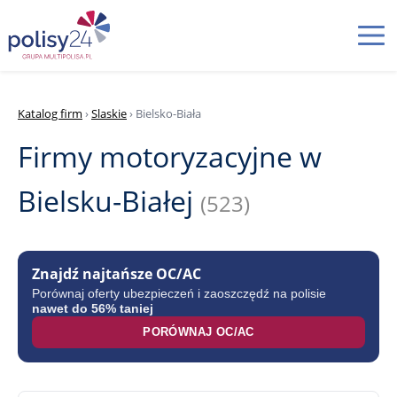
Katalog firm
›
Slaskie
› Bielsko-Biała
Firmy motoryzacyjne w
Bielsku-Białej
(523)
Znajdź najtańsze OC/AC
Porównaj oferty ubezpieczeń i zaoszczędź na polisie
nawet do 56% taniej
PORÓWNAJ OC/AC