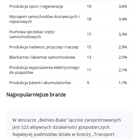
Produkcja opon i regeneracja
19
3,6%
Wynajem samochodów dostawczych i
18
3,4%
ciężarowych
Hurtowa sprzedaż części
17
3,3%
samochodowych
Produkcja nadwozi, przyczep i naczep
15
2,9%
Blacharnie i lakiernie samochodowe
13
2,5%
Produkcja wyposażenia elektrycznego
11
2,1%
do pojazdów
Produkcja baterii i akumulatorów
9
1,7%
Najpopularniejsze branże
W obszarze „Bielsko-Biała” łącznie zarejestrowanych
jest 523 aktywnych działalności gospodarczych.
Najwięcej podmiotów działa w branży „Transport