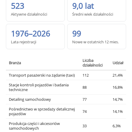
523
9,0 lat
Aktywne działalności
Średni wiek działalności
1976–2026
99
Lata rejestracji
Nowe w ostatnich 12 mies.
Liczba
Branża
Udział
działalności
Transport pasażerski na żądanie (taxi)
112
21,4%
Stacje kontroli pojazdów i badania
88
16,8%
techniczne
Detailing samochodowy
77
14,7%
Pośrednictwo w sprzedaży detalicznej
74
14,1%
pojazdów
Produkcja części i akcesoriów
33
6,3%
samochodowych