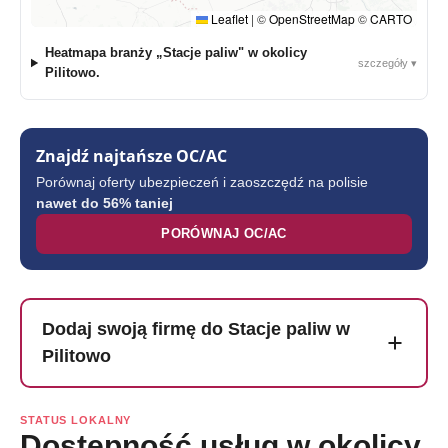
Leaflet
|
©
OpenStreetMap
©
CARTO
Heatmapa branży „Stacje paliw" w okolicy
szczegóły ▾
Pilitowo.
Znajdź najtańsze OC/AC
Porównaj oferty ubezpieczeń i zaoszczędź na polisie
nawet do 56% taniej
PORÓWNAJ OC/AC
Dodaj swoją firmę do Stacje paliw w
Pilitowo
STATUS LOKALNY
Dostępność usług w okolicy