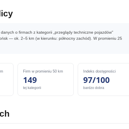
icy
e danych o firmach z kategorii „przeglądy techniczne pojazdów"
Płońsk — ok. 2–5 km (w kierunku: północny zachód). W promieniu 25
km
Firm w promieniu 50 km
Indeks dostępności
149
97/100
tej kategorii
bardzo dobra
ach