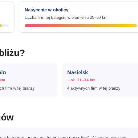
Nasycenie w okolicy
Liczba firm tej kategorii w promieniu 25–50 km.
bliżu?
in
Nasielsk
 km
~ ok. 21–34 km
h firm w tej branży
4 aktywnych firm w tej branży
ców
m z kategorii „przeglądy techniczne pojazdów". W całym powiecie