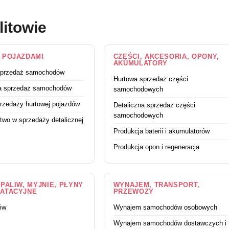
litowie
 POJAZDAMI
CZĘŚCI, AKCESORIA, OPONY,
AKUMULATORY
sprzedaż samochodów
Hurtowa sprzedaż części
na sprzedaż samochodów
samochodowych
rzedaży hurtowej pojazdów
Detaliczna sprzedaż części
samochodowych
two w sprzedaży detalicznej
Produkcja baterii i akumulatorów
Produkcja opon i regeneracja
PALIW, MYJNIE, PŁYNY
WYNAJEM, TRANSPORT,
ATACYJNE
PRZEWOZY
liw
Wynajem samochodów osobowych
Wynajem samochodów dostawczych i