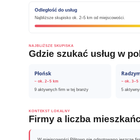
Odległość do usług
Najbliższe skupisko ok. 2–5 km od miejscowości.
NAJBLIŻSZE SKUPISKA
Gdzie szukać usług w po
Płońsk
Radzym
~ ok. 2–5 km
~ ok. 3–5
9 aktywnych firm w tej branży
5 aktywnyc
KONTEKST LOKALNY
Firmy a liczba mieszkań
W miejscowości Pilitowo nie odnotowano jeszcze fir