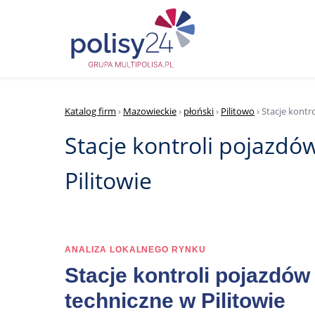
Katalog firm
›
Mazowieckie
›
płoński
›
Pilitowo
› Stacje kontr
Stacje kontroli pojazdó
Pilitowie
ANALIZA LOKALNEGO RYNKU
Stacje kontroli pojazdów
techniczne w Pilitowie