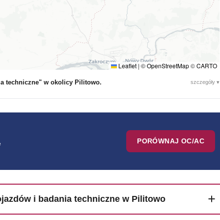
Leaflet
|
©
OpenStreetMap
©
CARTO
a techniczne" w okolicy Pilitowo.
szczegóły ▾
PORÓWNAJ OC/AC
e
ojazdów i badania techniczne w Pilitowo