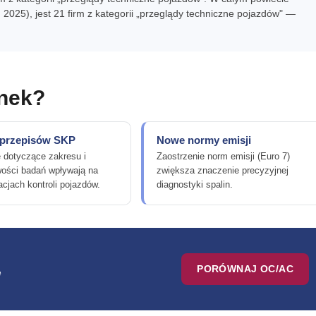
025), jest 21 firm z kategorii „przeglądy techniczne pojazdów" —
ynek?
 przepisów SKP
Nowe normy emisji
 dotyczące zakresu i
Zaostrzenie norm emisji (Euro 7)
wości badań wpływają na
zwiększa znaczenie precyzyjnej
acjach kontroli pojazdów.
diagnostyki spalin.
PORÓWNAJ OC/AC
e