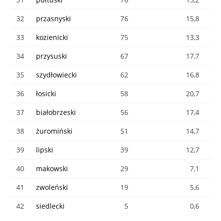
32
przasnyski
76
15,8
33
kozienicki
75
13,3
34
przysuski
67
17,7
35
szydłowiecki
62
16,8
36
łosicki
58
20,7
37
białobrzeski
56
17,4
38
żuromiński
51
14,7
39
lipski
39
12,7
40
makowski
29
7,1
41
zwoleński
19
5,6
42
siedlecki
5
0,6