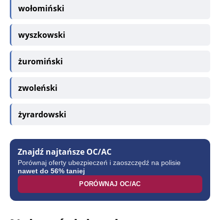
wołomiński
wyszkowski
żuromiński
zwoleński
żyrardowski
Znajdź najtańsze OC/AC
Porównaj oferty ubezpieczeń i zaoszczędź na polisie
nawet do 56% taniej
PORÓWNAJ OC/AC