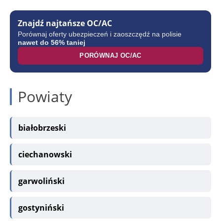
Znajdź najtańsze OC/AC
Porównaj oferty ubezpieczeń i zaoszczędź na polisie
nawet do 56% taniej
PORÓWNAJ OC/AC
Powiaty
białobrzeski
ciechanowski
garwoliński
gostyniński