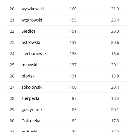
20
wyszkowski
160
21,9
21
węgrowski
155
25,4
22
Siedlce
151
20,3
23
ostrowski
139
20,6
24
ciechanowski
138
16,4
25
mławski
137
20,1
26
płoński
131
15,8
27
sokołowski
100
20,4
28
sierpecki
87
18,4
29
gostyniński
83
20,1
30
Ostrołęka
82
17,3
31
pułtuski
76
15,2