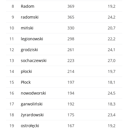
8
Radom
369
19,2
9
radomski
365
24,2
10
miński
330
20,7
11
legionowski
298
22,2
12
grodziski
261
24,1
13
sochaczewski
223
27,0
14
płocki
214
19,7
15
Płock
197
18,1
16
nowodworski
194
24,5
17
garwoliński
192
18,3
18
żyrardowski
175
23,4
19
ostrołęcki
167
19,2