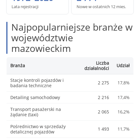
Lata rejestracji
Nowe w ostatnich 12 mies.
Najpopularniejsze branże w
województwie
mazowieckim
Liczba
Branża
Udział
działalności
Stacje kontroli pojazdów i
2 275
17,8%
badania techniczne
Detailing samochodowy
2 216
17,4%
Transport pasażerski na
2 065
16,2%
żądanie (taxi)
Pośrednictwo w sprzedaży
1 493
11,7%
detalicznej pojazdów