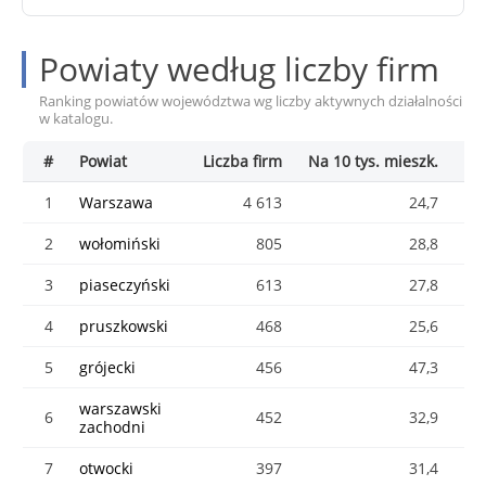
Powiaty według liczby firm
Ranking powiatów województwa wg liczby aktywnych działalności
w katalogu.
#
Powiat
Liczba firm
Na 10 tys. mieszk.
Śr
1
Warszawa
4 613
24,7
2
wołomiński
805
28,8
3
piaseczyński
613
27,8
4
pruszkowski
468
25,6
5
grójecki
456
47,3
warszawski
6
452
32,9
zachodni
7
otwocki
397
31,4