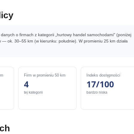
icy
e danych o firmach z kategorii „hurtowy handel samochodami" (poniżej
w — ok. 30–55 km (w kierunku: południe). W promieniu 25 km działa
km
Firm w promieniu 50 km
Indeks dostępności
4
17/100
tej kategorii
bardzo niska
ach