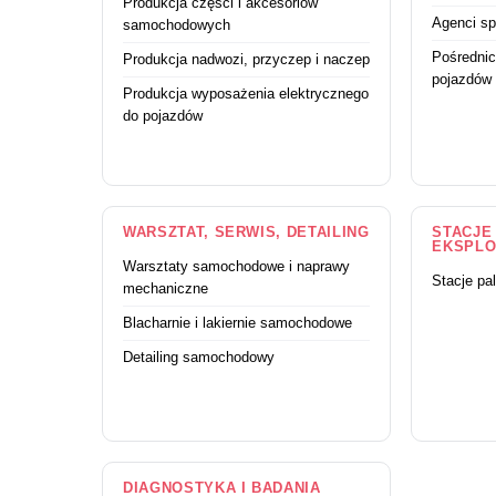
Produkcja części i akcesoriów
Agenci sp
samochodowych
Pośrednic
Produkcja nadwozi, przyczep i naczep
pojazdów
Produkcja wyposażenia elektrycznego
do pojazdów
WARSZTAT, SERWIS, DETAILING
STACJE 
EKSPLO
Warsztaty samochodowe i naprawy
Stacje pa
mechaniczne
Blacharnie i lakiernie samochodowe
Detailing samochodowy
DIAGNOSTYKA I BADANIA