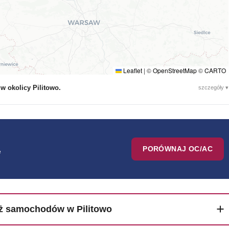
Leaflet
|
©
OpenStreetMap
©
CARTO
 okolicy Pilitowo.
szczegóły ▾
PORÓWNAJ OC/AC
e
aż samochodów w Pilitowo