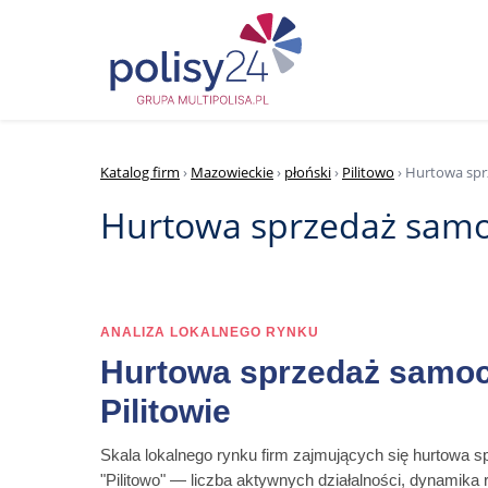
Katalog firm
›
Mazowieckie
›
płoński
›
Pilitowo
› Hurtowa sp
Hurtowa sprzedaż samo
ANALIZA LOKALNEGO RYNKU
Hurtowa sprzedaż samo
Pilitowie
Skala lokalnego rynku firm zajmujących się hurtow
"Pilitowo" — liczba aktywnych działalności, dynamika r