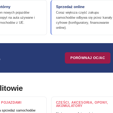
wtórny
Sprzedaż online
en nowych pojazdów
Coraz większa część zakupu
popyt na auta używane i
samochodów odbywa się przez kanały
amochodów z UE.
cyfrowe (konfiguratory, finansowanie
online).
PORÓWNAJ OC/AC
e
litowie
 POJAZDAMI
CZĘŚCI, AKCESORIA, OPONY,
AKUMULATORY
na sprzedaż samochodów