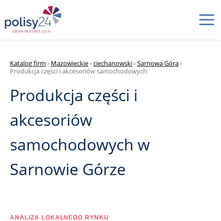
Katalog firm
›
Mazowieckie
›
ciechanowski
›
Sarnowa Góra
›
Produkcja części i akcesoriów samochodowych
Produkcja części i
akcesoriów
samochodowych w
Sarnowie Górze
ANALIZA LOKALNEGO RYNKU