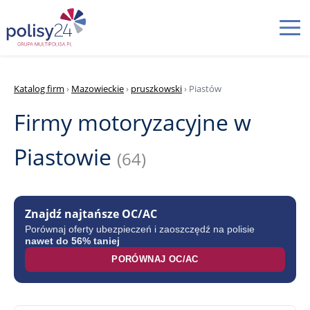
Katalog firm
›
Mazowieckie
›
pruszkowski
› Piastów
Firmy motoryzacyjne w
Piastowie
(64)
Znajdź najtańsze OC/AC
Porównaj oferty ubezpieczeń i zaoszczędź na polisie
nawet do 56% taniej
PORÓWNAJ OC/AC