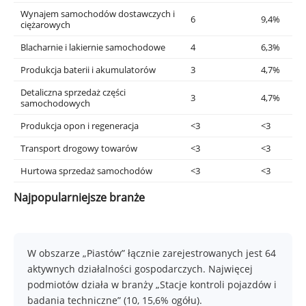
Wynajem samochodów dostawczych i
6
9,4%
ciężarowych
Blacharnie i lakiernie samochodowe
4
6,3%
Produkcja baterii i akumulatorów
3
4,7%
Detaliczna sprzedaż części
3
4,7%
samochodowych
Produkcja opon i regeneracja
<3
<3
Transport drogowy towarów
<3
<3
Hurtowa sprzedaż samochodów
<3
<3
Najpopularniejsze branże
W obszarze „Piastów” łącznie zarejestrowanych jest 64
aktywnych działalności gospodarczych. Najwięcej
podmiotów działa w branży „Stacje kontroli pojazdów i
badania techniczne” (10, 15,6% ogółu).