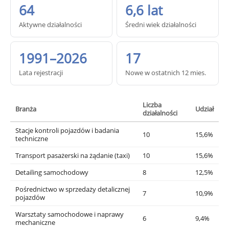
64
6,6 lat
Aktywne działalności
Średni wiek działalności
1991–2026
17
Lata rejestracji
Nowe w ostatnich 12 mies.
Liczba
Branża
Udział
działalności
Stacje kontroli pojazdów i badania
10
15,6%
techniczne
Transport pasażerski na żądanie (taxi)
10
15,6%
Detailing samochodowy
8
12,5%
Pośrednictwo w sprzedaży detalicznej
7
10,9%
pojazdów
Warsztaty samochodowe i naprawy
6
9,4%
mechaniczne