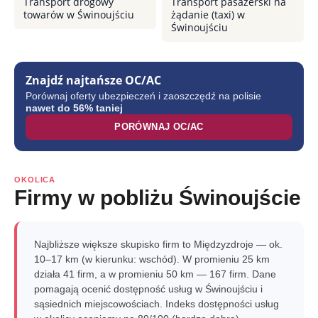
Transport drogowy
Transport pasażerski na
towarów w Świnoujściu
żądanie (taxi) w
Świnoujściu
Znajdź najtańsze OC/AC
Porównaj oferty ubezpieczeń i zaoszczędź na polisie
nawet do 56% taniej
PORÓWNAJ OC/AC
OKOLICA
Firmy w pobliżu Świnoujście
Najbliższe większe skupisko firm to Międzyzdroje — ok.
10–17 km (w kierunku: wschód). W promieniu 25 km
działa 41 firm, a w promieniu 50 km — 167 firm. Dane
pomagają ocenić dostępność usług w Świnoujściu i
sąsiednich miejscowościach. Indeks dostępności usług