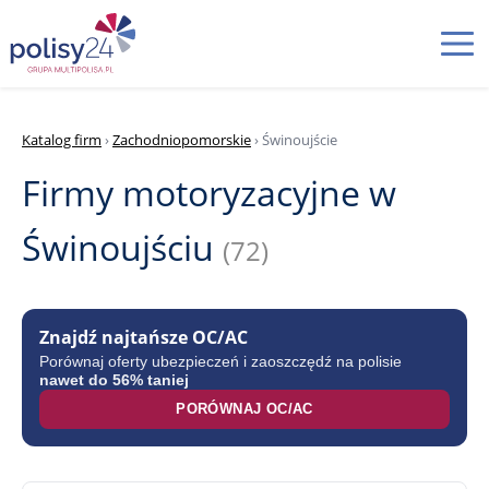
Katalog firm
›
Zachodniopomorskie
› Świnoujście
Firmy motoryzacyjne w
Świnoujściu
(72)
Znajdź najtańsze OC/AC
Porównaj oferty ubezpieczeń i zaoszczędź na polisie
nawet do 56% taniej
PORÓWNAJ OC/AC