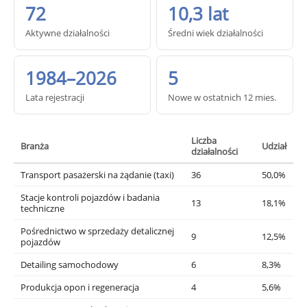
72
10,3 lat
Aktywne działalności
Średni wiek działalności
1984–2026
5
Lata rejestracji
Nowe w ostatnich 12 mies.
Liczba
Branża
Udział
działalności
Transport pasażerski na żądanie (taxi)
36
50,0%
Stacje kontroli pojazdów i badania
13
18,1%
techniczne
Pośrednictwo w sprzedaży detalicznej
9
12,5%
pojazdów
Detailing samochodowy
6
8,3%
Produkcja opon i regeneracja
4
5,6%