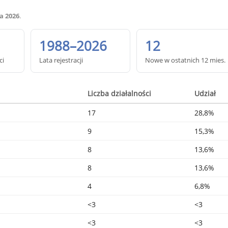
a 2026
.
1988–2026
12
ci
Lata rejestracji
Nowe w ostatnich 12 mies.
Liczba działalności
Udział
17
28,8%
9
15,3%
8
13,6%
8
13,6%
4
6,8%
<3
<3
<3
<3