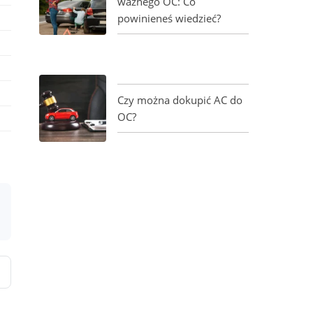
ważnego OC: Co
powinieneś wiedzieć?
Czy można dokupić AC do
OC?