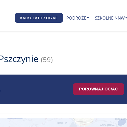
PODRÓŻE
SZKOLNE NNW
KALKULATOR OC/AC
Pszczynie
(59)
PORÓWNAJ OC/AC
e