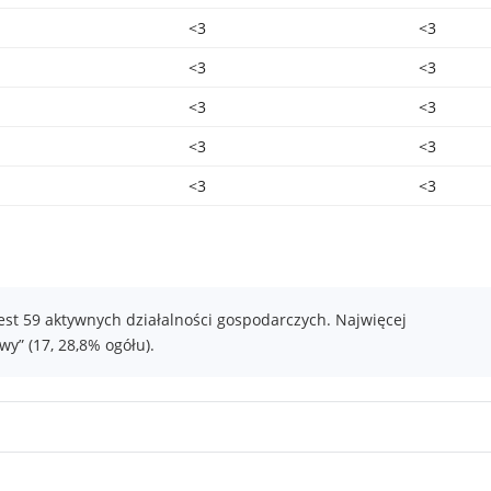
<3
<3
<3
<3
<3
<3
<3
<3
<3
<3
est 59 aktywnych działalności gospodarczych. Najwięcej
y” (17, 28,8% ogółu).