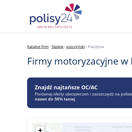
Katalog firm
›
Slaskie
›
pszczyński
› Pszczyna
Firmy motoryzacyjne w 
Znajdź najtańsze OC/AC
Porównaj oferty ubezpieczeń i zaoszczędź na polisi
nawet do 56% taniej
+