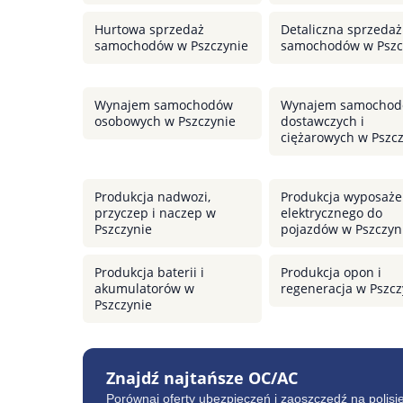
Hurtowa sprzedaż
Detaliczna sprzedaż
samochodów w Pszczynie
samochodów w Pszc
Wynajem samochodów
Wynajem samocho
osobowych w Pszczynie
dostawczych i
ciężarowych w Pszc
Produkcja nadwozi,
Produkcja wyposaże
przyczep i naczep w
elektrycznego do
Pszczynie
pojazdów w Pszczyn
Produkcja baterii i
Produkcja opon i
akumulatorów w
regeneracja w Pszcz
Pszczynie
Znajdź najtańsze OC/AC
Porównaj oferty ubezpieczeń i zaoszczędź na polisi