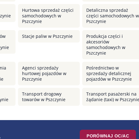
Hurtowa sprzedaż części
Detaliczna sprzedaż
zynie
samochodowych w
części samochodowych w
Pszczynie
Pszczynie
dów
Stacje paliw w Pszczynie
Produkcja części i
akcesoriów
zynie
samochodowych w
Pszczynie
nia
Agenci sprzedaży
Pośrednictwo w
hurtowej pojazdów w
sprzedaży detalicznej
ie
Pszczynie
pojazdów w Pszczynie
Transport drogowy
Transport pasażerski na
ynie
towarów w Pszczynie
żądanie (taxi) w Pszczyni
PORÓWNAJ OC/AC
e