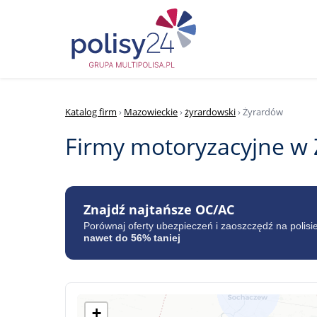
Katalog firm
›
Mazowieckie
›
żyrardowski
› Żyrardów
Firmy motoryzacyjne w
Znajdź najtańsze OC/AC
Porównaj oferty ubezpieczeń i zaoszczędź na polisi
nawet do 56% taniej
+