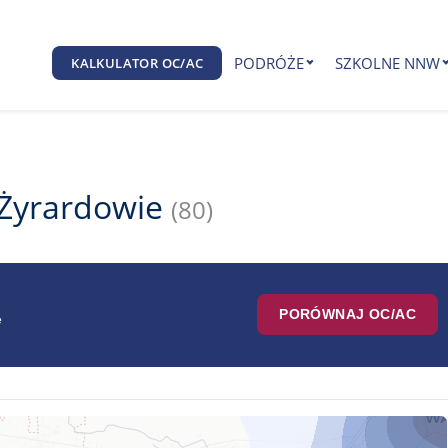
PODRÓŻE
SZKOLNE NNW
KALKULATOR OC/AC
 Żyrardowie
(80)
PORÓWNAJ OC/AC
e