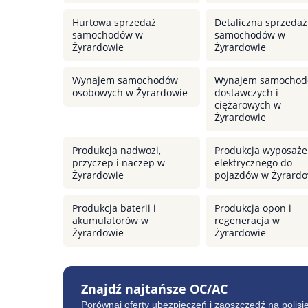
Hurtowa sprzedaż
Detaliczna sprzedaż
samochodów w
samochodów w
Żyrardowie
Żyrardowie
Wynajem samochodów
Wynajem samocho
osobowych w Żyrardowie
dostawczych i
ciężarowych w
Żyrardowie
Produkcja nadwozi,
Produkcja wyposaże
przyczep i naczep w
elektrycznego do
Żyrardowie
pojazdów w Żyrardo
Produkcja baterii i
Produkcja opon i
akumulatorów w
regeneracja w
Żyrardowie
Żyrardowie
Znajdź najtańsze OC/AC
Porównaj oferty ubezpieczeń i zaoszczędź na polisi