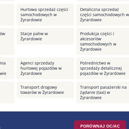
Hurtowa sprzedaż części
Detaliczna sprzedaż
samochodowych w
części samochodowych w
Żyrardowie
Żyrardowie
dów
Stacje paliw w
Produkcja części i
Żyrardowie
akcesoriów
samochodowych w
Żyrardowie
nia
Agenci sprzedaży
Pośrednictwo w
hurtowej pojazdów w
sprzedaży detalicznej
wie
Żyrardowie
pojazdów w Żyrardowie
Transport drogowy
Transport pasażerski na
towarów w Żyrardowie
żądanie (taxi) w
Żyrardowie
PORÓWNAJ OC/AC
e