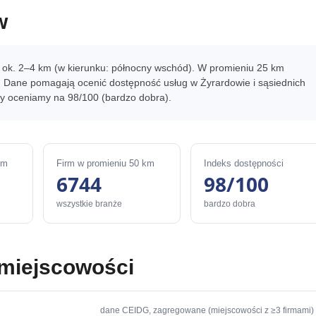
w
— ok. 2–4 km (w kierunku: północny wschód). W promieniu 25 km
y. Dane pomagają ocenić dostępność usług w Żyrardowie i sąsiednich
cy oceniamy na 98/100 (bardzo dobra).
km
Firm w promieniu 50 km
Indeks dostępności
6744
98/100
wszystkie branże
bardzo dobra
 miejscowości
dane CEIDG, zagregowane (miejscowości z ≥3 firmami)