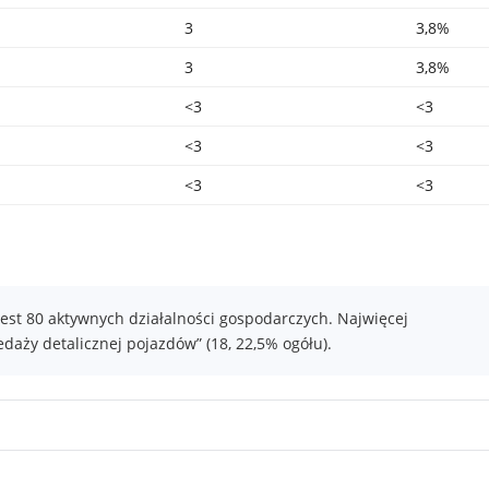
3
3,8%
3
3,8%
<3
<3
<3
<3
<3
<3
est 80 aktywnych działalności gospodarczych. Najwięcej
aży detalicznej pojazdów” (18, 22,5% ogółu).