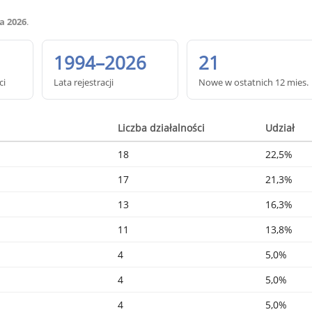
a 2026
.
1994–2026
21
ci
Lata rejestracji
Nowe w ostatnich 12 mies.
Liczba działalności
Udział
18
22,5%
17
21,3%
13
16,3%
11
13,8%
4
5,0%
4
5,0%
4
5,0%