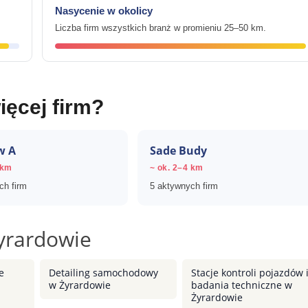
Nasycenie w okolicy
Liczba firm wszystkich branż w promieniu 25–50 km.
ięcej firm?
w A
Sade Budy
 km
~ ok. 2–4 km
ch firm
5 aktywnych firm
yrardowie
e
Detailing samochodowy
Stacje kontroli pojazdów 
w Żyrardowie
badania techniczne w
Żyrardowie