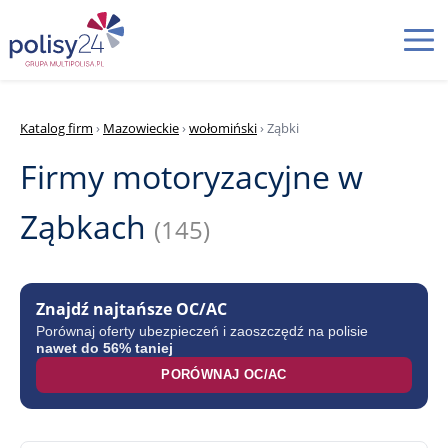
Katalog firm
›
Mazowieckie
›
wołomiński
› Ząbki
Firmy motoryzacyjne w
Ząbkach
(145)
Znajdź najtańsze OC/AC
Porównaj oferty ubezpieczeń i zaoszczędź na polisie
nawet do 56% taniej
PORÓWNAJ OC/AC