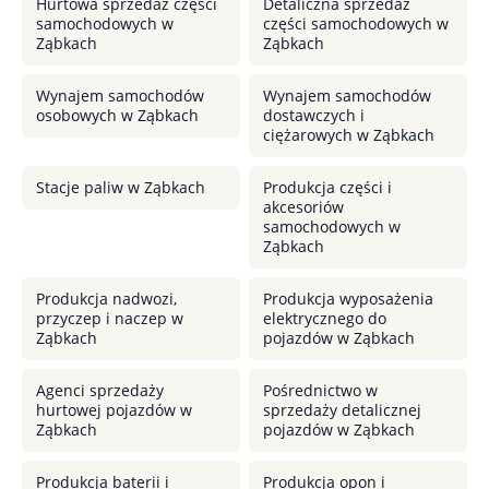
Hurtowa sprzedaż części
Detaliczna sprzedaż
samochodowych w
części samochodowych w
Ząbkach
Ząbkach
Wynajem samochodów
Wynajem samochodów
osobowych w Ząbkach
dostawczych i
ciężarowych w Ząbkach
Stacje paliw w Ząbkach
Produkcja części i
akcesoriów
samochodowych w
Ząbkach
Produkcja nadwozi,
Produkcja wyposażenia
przyczep i naczep w
elektrycznego do
Ząbkach
pojazdów w Ząbkach
Agenci sprzedaży
Pośrednictwo w
hurtowej pojazdów w
sprzedaży detalicznej
Ząbkach
pojazdów w Ząbkach
Produkcja baterii i
Produkcja opon i