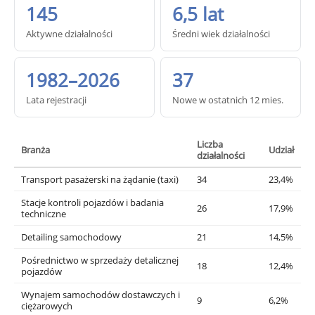
145
6,5 lat
Aktywne działalności
Średni wiek działalności
1982–2026
37
Lata rejestracji
Nowe w ostatnich 12 mies.
Liczba
Branża
Udział
działalności
Transport pasażerski na żądanie (taxi)
34
23,4%
Stacje kontroli pojazdów i badania
26
17,9%
techniczne
Detailing samochodowy
21
14,5%
Pośrednictwo w sprzedaży detalicznej
18
12,4%
pojazdów
Wynajem samochodów dostawczych i
9
6,2%
ciężarowych