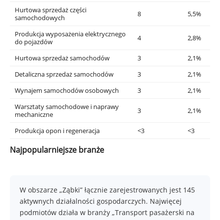
Hurtowa sprzedaż części
8
5,5%
samochodowych
Produkcja wyposażenia elektrycznego
4
2,8%
do pojazdów
Hurtowa sprzedaż samochodów
3
2,1%
Detaliczna sprzedaż samochodów
3
2,1%
Wynajem samochodów osobowych
3
2,1%
Warsztaty samochodowe i naprawy
3
2,1%
mechaniczne
Produkcja opon i regeneracja
<3
<3
Najpopularniejsze branże
W obszarze „Ząbki” łącznie zarejestrowanych jest 145
aktywnych działalności gospodarczych. Najwięcej
podmiotów działa w branży „Transport pasażerski na