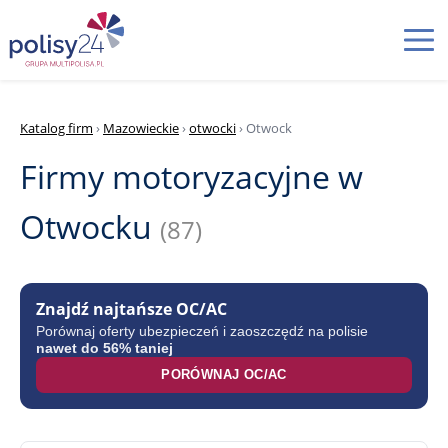
Katalog firm
›
Mazowieckie
›
otwocki
› Otwock
Firmy motoryzacyjne w
Otwocku
(87)
Znajdź najtańsze OC/AC
Porównaj oferty ubezpieczeń i zaoszczędź na polisie
nawet do 56% taniej
PORÓWNAJ OC/AC