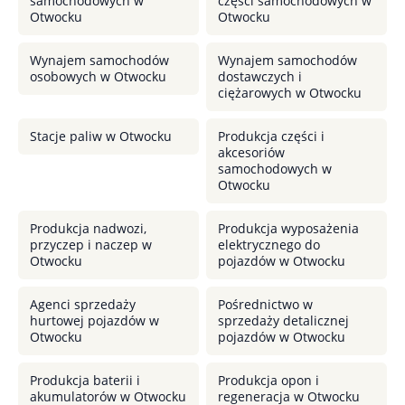
samochodowych w
części samochodowych w
Otwocku
Otwocku
Wynajem samochodów
Wynajem samochodów
osobowych w Otwocku
dostawczych i
ciężarowych w Otwocku
Stacje paliw w Otwocku
Produkcja części i
akcesoriów
samochodowych w
Otwocku
Produkcja nadwozi,
Produkcja wyposażenia
przyczep i naczep w
elektrycznego do
Otwocku
pojazdów w Otwocku
Agenci sprzedaży
Pośrednictwo w
hurtowej pojazdów w
sprzedaży detalicznej
Otwocku
pojazdów w Otwocku
Produkcja baterii i
Produkcja opon i
akumulatorów w Otwocku
regeneracja w Otwocku