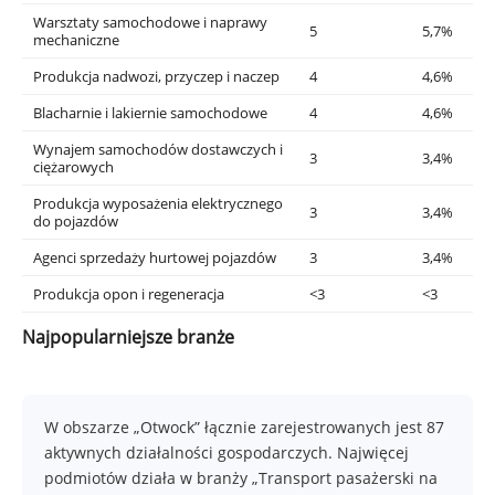
Warsztaty samochodowe i naprawy
5
5,7%
mechaniczne
Produkcja nadwozi, przyczep i naczep
4
4,6%
Blacharnie i lakiernie samochodowe
4
4,6%
Wynajem samochodów dostawczych i
3
3,4%
ciężarowych
Produkcja wyposażenia elektrycznego
3
3,4%
do pojazdów
Agenci sprzedaży hurtowej pojazdów
3
3,4%
Produkcja opon i regeneracja
<3
<3
Najpopularniejsze branże
W obszarze „Otwock” łącznie zarejestrowanych jest 87
aktywnych działalności gospodarczych. Najwięcej
podmiotów działa w branży „Transport pasażerski na