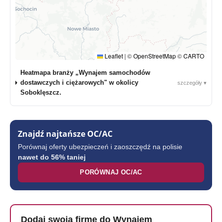
Leaflet
|
©
OpenStreetMap
©
CARTO
Heatmapa branży „Wynajem samochodów
dostawczych i ciężarowych" w okolicy
szczegóły ▾
Soboklęszcz.
Znajdź najtańsze OC/AC
Porównaj oferty ubezpieczeń i zaoszczędź na polisie
nawet do 56% taniej
PORÓWNAJ OC/AC
Dodaj swoją firmę do Wynajem