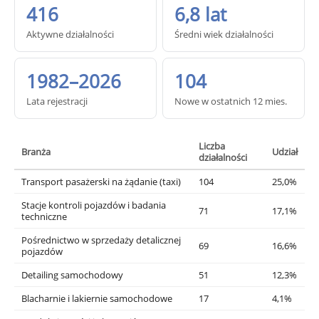
416
6,8 lat
Aktywne działalności
Średni wiek działalności
1982–2026
104
Lata rejestracji
Nowe w ostatnich 12 mies.
Liczba
Branża
Udział
działalności
Transport pasażerski na żądanie (taxi)
104
25,0%
Stacje kontroli pojazdów i badania
71
17,1%
techniczne
Pośrednictwo w sprzedaży detalicznej
69
16,6%
pojazdów
Detailing samochodowy
51
12,3%
Blacharnie i lakiernie samochodowe
17
4,1%