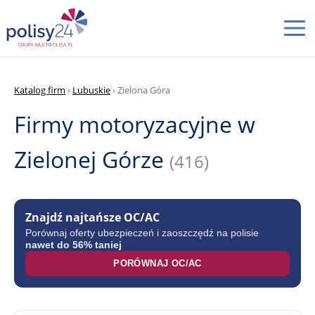
Katalog firm
›
Lubuskie
› Zielona Góra
Firmy motoryzacyjne w
Zielonej Górze
(416)
Znajdź najtańsze OC/AC
Porównaj oferty ubezpieczeń i zaoszczędź na polisie
nawet do 56% taniej
PORÓWNAJ OC/AC