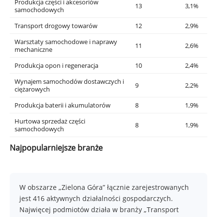
Produkcja części i akcesoriów
13
3,1%
samochodowych
Transport drogowy towarów
12
2,9%
Warsztaty samochodowe i naprawy
11
2,6%
mechaniczne
Produkcja opon i regeneracja
10
2,4%
Wynajem samochodów dostawczych i
9
2,2%
ciężarowych
Produkcja baterii i akumulatorów
8
1,9%
Hurtowa sprzedaż części
8
1,9%
samochodowych
Najpopularniejsze branże
W obszarze „Zielona Góra” łącznie zarejestrowanych
jest 416 aktywnych działalności gospodarczych.
Najwięcej podmiotów działa w branży „Transport