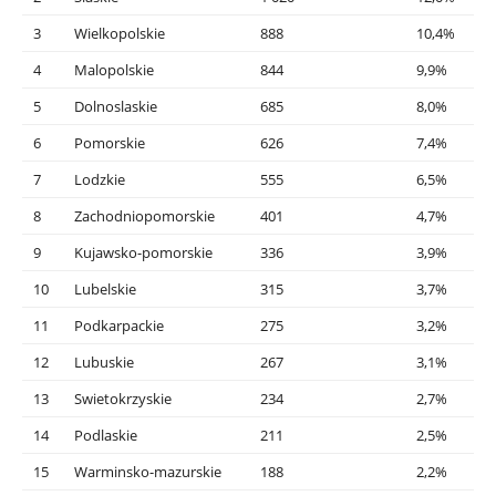
3
Wielkopolskie
888
10,4%
4
Malopolskie
844
9,9%
5
Dolnoslaskie
685
8,0%
6
Pomorskie
626
7,4%
7
Lodzkie
555
6,5%
8
Zachodniopomorskie
401
4,7%
9
Kujawsko-pomorskie
336
3,9%
10
Lubelskie
315
3,7%
11
Podkarpackie
275
3,2%
12
Lubuskie
267
3,1%
13
Swietokrzyskie
234
2,7%
14
Podlaskie
211
2,5%
15
Warminsko-mazurskie
188
2,2%