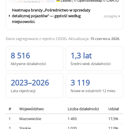
Leaflet
|
©
OpenStreetMap
©
CARTO
Heatmapa branży „Pośrednictwo w sprzedaży
detalicznej pojazdów" — gęstość według
szczegóły ▾
miejscowości.
Dane zagregowane z rejestru CEIDG. Aktualizacja:
15 czerwca 2026
.
8 516
1,3 lat
Aktywne działalności
Średni wiek działalności
2023–2026
3 119
Lata rejestracji
Nowe w ostatnich 12 mies.
#
Województwo
Liczba działalności
Udział
1
Mazowieckie
1 493
17,5%
2
Slaskie
1 020
12,0%