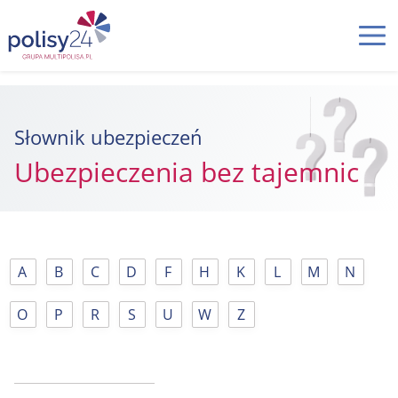
Słownik ubezpieczeń
Ubezpieczenia bez tajemnic
A
B
C
D
F
H
K
L
M
N
O
P
R
S
U
W
Z