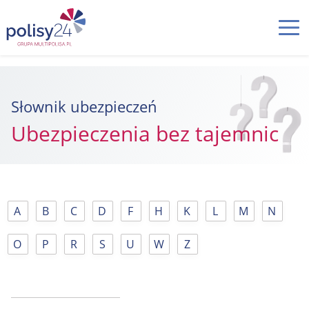
Słownik ubezpieczeń
Ubezpieczenia bez tajemnic
A
B
C
D
F
H
K
L
M
N
O
P
R
S
U
W
Z