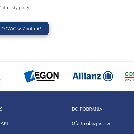
 do listy pojęć
 OC/AC w 7 minut!
S
DO POBRANIA
TAKT
Oferta ubezpieczeń