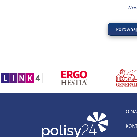
Wróć
Porównaj
O NA
KON