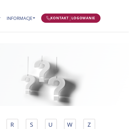
|
INFORMACJE
KONTAKT
LOGOWANIE
R
S
U
W
Z