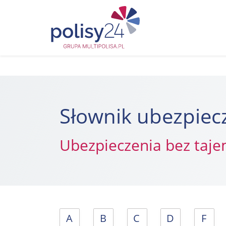
Słownik ubezpiec
Ubezpieczenia bez taje
A
B
C
D
F