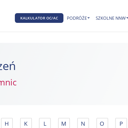
PODRÓŻE
SZKOLNE NNW
KALKULATOR OC/AC
zeń
mnic
H
K
L
M
N
O
P