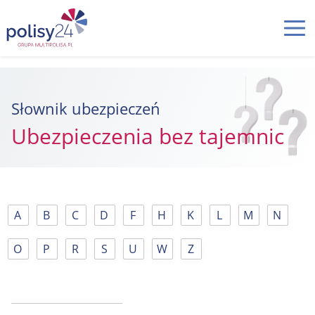
Słownik ubezpieczeń
Ubezpieczenia bez tajemnic
A
B
C
D
F
H
K
L
M
N
O
P
R
S
U
W
Z