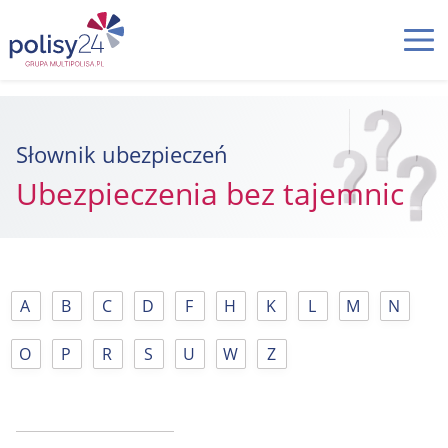
Słownik ubezpieczeń
Ubezpieczenia bez tajemnic
A
B
C
D
F
H
K
L
M
N
O
P
R
S
U
W
Z