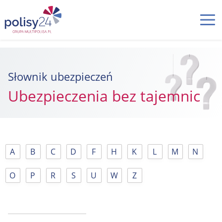
Słownik ubezpieczeń
Ubezpieczenia bez tajemnic
A
B
C
D
F
H
K
L
M
N
O
P
R
S
U
W
Z