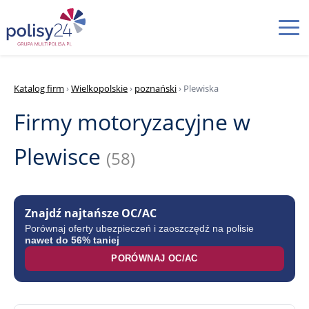
Katalog firm
›
Wielkopolskie
›
poznański
› Plewiska
Firmy motoryzacyjne w
Plewisce
(58)
Znajdź najtańsze OC/AC
Porównaj oferty ubezpieczeń i zaoszczędź na polisie
nawet do 56% taniej
PORÓWNAJ OC/AC