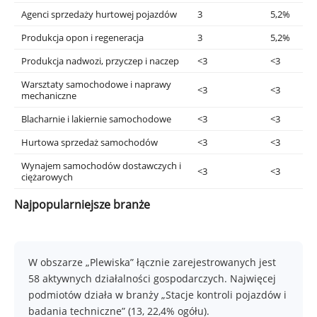
Agenci sprzedaży hurtowej pojazdów
3
5,2%
Produkcja opon i regeneracja
3
5,2%
Produkcja nadwozi, przyczep i naczep
<3
<3
Warsztaty samochodowe i naprawy
<3
<3
mechaniczne
Blacharnie i lakiernie samochodowe
<3
<3
Hurtowa sprzedaż samochodów
<3
<3
Wynajem samochodów dostawczych i
<3
<3
ciężarowych
Najpopularniejsze branże
W obszarze „Plewiska” łącznie zarejestrowanych jest
58 aktywnych działalności gospodarczych. Najwięcej
podmiotów działa w branży „Stacje kontroli pojazdów i
badania techniczne” (13, 22,4% ogółu).