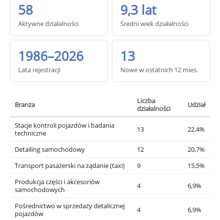
58
9,3 lat
Aktywne działalności
Średni wiek działalności
1986–2026
13
Lata rejestracji
Nowe w ostatnich 12 mies.
Liczba
Branża
Udział
działalności
Stacje kontroli pojazdów i badania
13
22,4%
techniczne
Detailing samochodowy
12
20,7%
Transport pasażerski na żądanie (taxi)
9
15,5%
Produkcja części i akcesoriów
4
6,9%
samochodowych
Pośrednictwo w sprzedaży detalicznej
4
6,9%
pojazdów