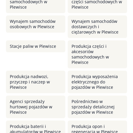
samochodowych w
części samochodowych w
Plewisce
Plewisce
Wynajem samochodów
Wynajem samochodów
osobowych w Plewisce
dostawczych i
ciężarowych w Plewisce
Stacje paliw w Plewisce
Produkcja części i
akcesoriów
samochodowych w
Plewisce
Produkcja nadwozi,
Produkcja wyposażenia
przyczep i naczep w
elektrycznego do
Plewisce
pojazdów w Plewisce
Agenci sprzedaży
Pośrednictwo w
hurtowej pojazdów w
sprzedaży detalicznej
Plewisce
pojazdów w Plewisce
Produkcja baterii i
Produkcja opon i
akumulatorów w Plewisce
regeneracja w Plewisce