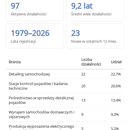
97
9,2 lat
Aktywne działalności
Średni wiek działalności
1979–2026
23
Lata rejestracji
Nowe w ostatnich 12 mies.
Liczba
Branża
Udział
działalności
Detailing samochodowy
22
22,7%
Stacje kontroli pojazdów i badania
20
20,6%
techniczne
Pośrednictwo w sprzedaży detalicznej
13
13,4%
pojazdów
Wynajem samochodów dostawczych i
9
9,3%
ciężarowych
Produkcja wyposażenia elektrycznego
5
5,2%