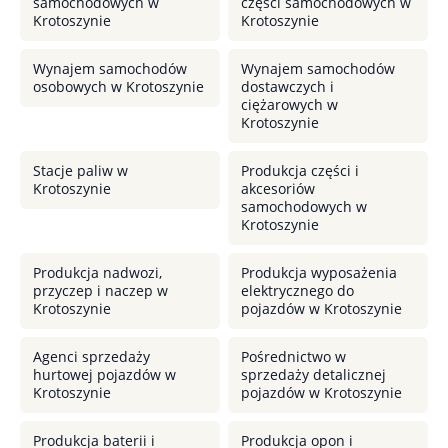
samochodowych w
części samochodowych w
Krotoszynie
Krotoszynie
Wynajem samochodów
Wynajem samochodów
osobowych w Krotoszynie
dostawczych i
ciężarowych w
Krotoszynie
Stacje paliw w
Produkcja części i
Krotoszynie
akcesoriów
samochodowych w
Krotoszynie
Produkcja nadwozi,
Produkcja wyposażenia
przyczep i naczep w
elektrycznego do
Krotoszynie
pojazdów w Krotoszynie
Agenci sprzedaży
Pośrednictwo w
hurtowej pojazdów w
sprzedaży detalicznej
Krotoszynie
pojazdów w Krotoszynie
Produkcja baterii i
Produkcja opon i