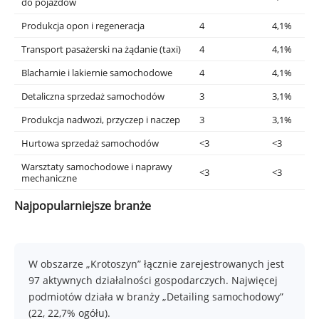
do pojazdów
Produkcja opon i regeneracja
4
4,1%
Transport pasażerski na żądanie (taxi)
4
4,1%
Blacharnie i lakiernie samochodowe
4
4,1%
Detaliczna sprzedaż samochodów
3
3,1%
Produkcja nadwozi, przyczep i naczep
3
3,1%
Hurtowa sprzedaż samochodów
<3
<3
Warsztaty samochodowe i naprawy
<3
<3
mechaniczne
Najpopularniejsze branże
W obszarze „Krotoszyn” łącznie zarejestrowanych jest
97 aktywnych działalności gospodarczych. Najwięcej
podmiotów działa w branży „Detailing samochodowy”
(22, 22,7% ogółu).