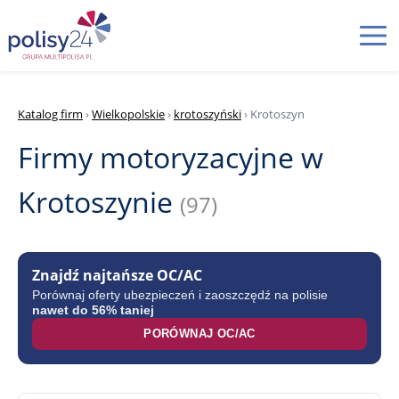
Katalog firm
›
Wielkopolskie
›
krotoszyński
› Krotoszyn
Firmy motoryzacyjne w
Krotoszynie
(97)
Znajdź najtańsze OC/AC
Porównaj oferty ubezpieczeń i zaoszczędź na polisie
nawet do 56% taniej
PORÓWNAJ OC/AC