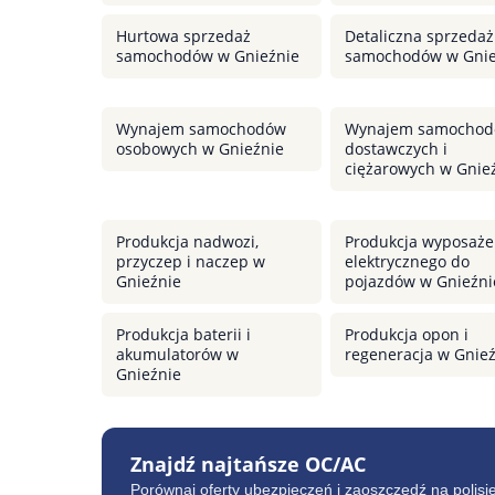
Hurtowa sprzedaż
Detaliczna sprzedaż
samochodów w Gnieźnie
samochodów w Gnie
Wynajem samochodów
Wynajem samocho
osobowych w Gnieźnie
dostawczych i
ciężarowych w Gnie
Produkcja nadwozi,
Produkcja wyposaże
przyczep i naczep w
elektrycznego do
Gnieźnie
pojazdów w Gnieźni
Produkcja baterii i
Produkcja opon i
akumulatorów w
regeneracja w Gnie
Gnieźnie
Znajdź najtańsze OC/AC
Porównaj oferty ubezpieczeń i zaoszczędź na polisi