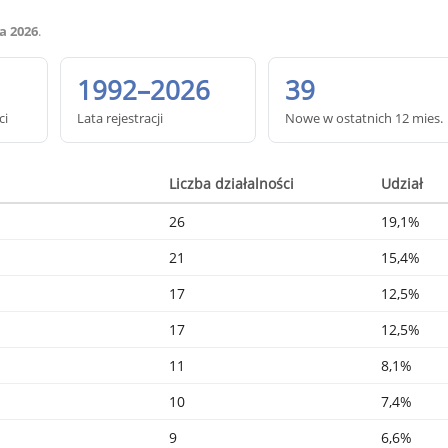
a 2026
.
1992–2026
39
ci
Lata rejestracji
Nowe w ostatnich 12 mies.
Liczba działalności
Udział
26
19,1%
21
15,4%
17
12,5%
17
12,5%
11
8,1%
10
7,4%
9
6,6%