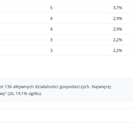
5
3,7%
4
2,9%
4
2,9%
3
2,2%
3
2,2%
st 136 aktywnych działalności gospodarczych. Najwięcej
y” (26, 19,1% ogółu).