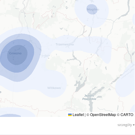
Leaflet
|
©
OpenStreetMap
©
CARTO
szczegóły ▾