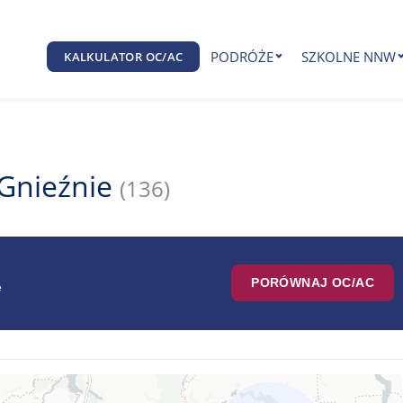
PODRÓŻE
SZKOLNE NNW
KALKULATOR OC/AC
 Gnieźnie
(136)
PORÓWNAJ OC/AC
e