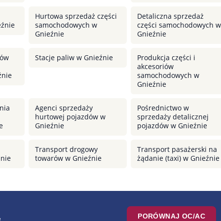
Hurtowa sprzedaż części
Detaliczna sprzedaż
źnie
samochodowych w
części samochodowych w
Gnieźnie
Gnieźnie
dów
Stacje paliw w Gnieźnie
Produkcja części i
akcesoriów
źnie
samochodowych w
Gnieźnie
nia
Agenci sprzedaży
Pośrednictwo w
hurtowej pojazdów w
sprzedaży detalicznej
e
Gnieźnie
pojazdów w Gnieźnie
Transport drogowy
Transport pasażerski na
źnie
towarów w Gnieźnie
żądanie (taxi) w Gnieźnie
PORÓWNAJ OC/AC
e