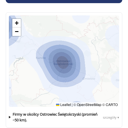
+
−
Leaflet
|
©
OpenStreetMap
©
CARTO
Firmy w okolicy Ostrowiec Świętokrzyski (promień
szczegóły ▾
~50 km).