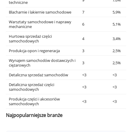
9
7,6%
techniczne
Blacharnie i lakiernie samochodowe
7
5,9%
Warsztaty samochodowe i naprawy
6
5,1%
mechaniczne
Hurtowa sprzedaż części
4
3,4%
samochodowych
Produkcja opon i regeneracja
3
2,5%
Wynajem samochodów dostawczych i
3
2,5%
ciężarowych
Detaliczna sprzedaż samochodów
<3
<3
Detaliczna sprzedaż części
<3
<3
samochodowych
Produkcja części i akcesoriów
<3
<3
samochodowych
Najpopularniejsze branże