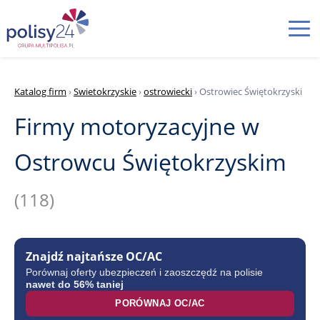
Katalog firm
›
Swietokrzyskie
›
ostrowiecki
› Ostrowiec Świętokrzyski
Firmy motoryzacyjne w
Ostrowcu Świętokrzyskim
(118)
Znajdź najtańsze OC/AC
Porównaj oferty ubezpieczeń i zaoszczędź na polisie
nawet do 56% taniej
PORÓWNAJ OC/AC