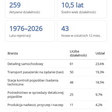
259
10,5 lat
Aktywne działalności
Średni wiek działalności
1976–2026
43
Lata rejestracji
Nowe w ostatnich 12 mies.
Liczba
Branża
Udział
działalności
Detailing samochodowy
61
23,6%
Transport pasażerski na żądanie (taxi)
50
19,3%
Stacje kontroli pojazdów i badania
48
18,5%
techniczne
Pośrednictwo w sprzedaży detalicznej
25
9,7%
pojazdów
Produkcja nadwozi, przyczep i naczep
11
4,2%