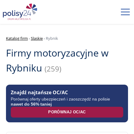
Katalog firm
›
Slaskie
› Rybnik
Firmy motoryzacyjne w
Rybniku
(259)
Znajdź najtańsze OC/AC
Porównaj oferty ubezpieczeń i zaoszczędź na polisie
nawet do 56% taniej
PORÓWNAJ OC/AC