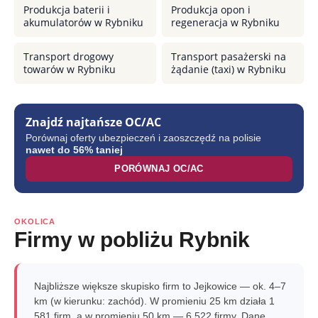
Produkcja baterii i
Produkcja opon i
akumulatorów w Rybniku
regeneracja w Rybniku
Transport drogowy
Transport pasażerski na
towarów w Rybniku
żądanie (taxi) w Rybniku
Znajdź najtańsze OC/AC
Porównaj oferty ubezpieczeń i zaoszczędź na polisie
nawet do 56% taniej
PORÓWNAJ OC/AC
OKOLICA
Firmy w pobliżu Rybnik
Najbliższe większe skupisko firm to Jejkowice — ok. 4–7
km (w kierunku: zachód). W promieniu 25 km działa 1
581 firm, a w promieniu 50 km — 6 522 firmy. Dane