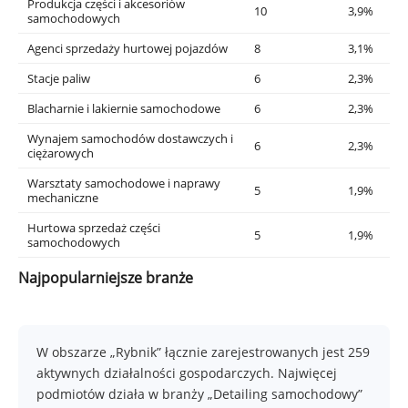
Produkcja części i akcesoriów
10
3,9%
samochodowych
Agenci sprzedaży hurtowej pojazdów
8
3,1%
Stacje paliw
6
2,3%
Blacharnie i lakiernie samochodowe
6
2,3%
Wynajem samochodów dostawczych i
6
2,3%
ciężarowych
Warsztaty samochodowe i naprawy
5
1,9%
mechaniczne
Hurtowa sprzedaż części
5
1,9%
samochodowych
Najpopularniejsze branże
W obszarze „Rybnik” łącznie zarejestrowanych jest 259
aktywnych działalności gospodarczych. Najwięcej
podmiotów działa w branży „Detailing samochodowy”