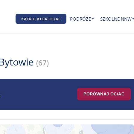
PODRÓŻE
SZKOLNE NNW
KALKULATOR OC/AC
 Bytowie
(67)
PORÓWNAJ OC/AC
e