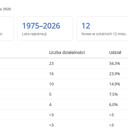
a 2026
.
1975–2026
12
ci
Lata rejestracji
Nowe w ostatnich 12 mies.
Liczba działalności
Udział
23
34,3%
16
23,9%
10
14,9%
5
7,5%
4
6,0%
<3
<3
<3
<3