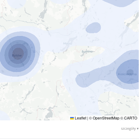
Leaflet
|
©
OpenStreetMap
©
CARTO
szczegóły ▾