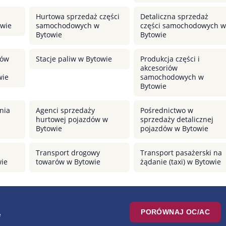
Hurtowa sprzedaż części
Detaliczna sprzedaż
wie
samochodowych w
części samochodowych w
Bytowie
Bytowie
dów
Stacje paliw w Bytowie
Produkcja części i
akcesoriów
wie
samochodowych w
Bytowie
nia
Agenci sprzedaży
Pośrednictwo w
hurtowej pojazdów w
sprzedaży detalicznej
Bytowie
pojazdów w Bytowie
Transport drogowy
Transport pasażerski na
wie
towarów w Bytowie
żądanie (taxi) w Bytowie
PORÓWNAJ OC/AC
e