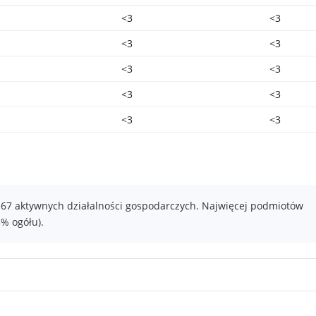
<3
<3
<3
<3
<3
<3
<3
<3
<3
<3
t 67 aktywnych działalności gospodarczych. Najwięcej podmiotów
3% ogółu).