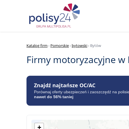
Katalog firm
›
Pomorskie
›
bytowski
› Bytów
Firmy motoryzacyjne w
Znajdź najtańsze OC/AC
Porównaj oferty ubezpieczeń i zaoszczędź na polisi
nawet do 56% taniej
+