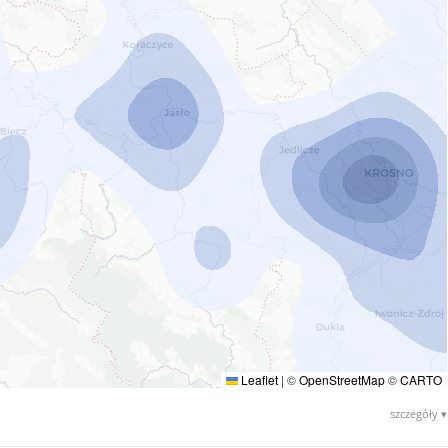
Leaflet
|
©
OpenStreetMap
©
CARTO
szczegóły ▾