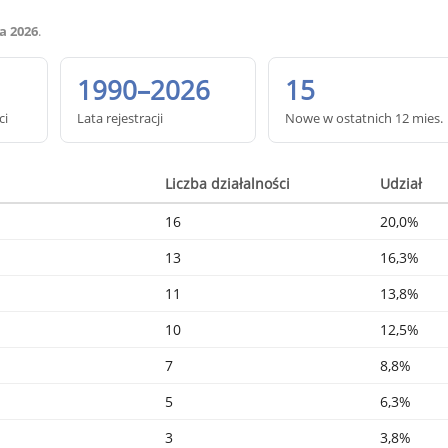
a 2026
.
1990–2026
15
ci
Lata rejestracji
Nowe w ostatnich 12 mies.
Liczba działalności
Udział
16
20,0%
13
16,3%
11
13,8%
10
12,5%
7
8,8%
5
6,3%
3
3,8%