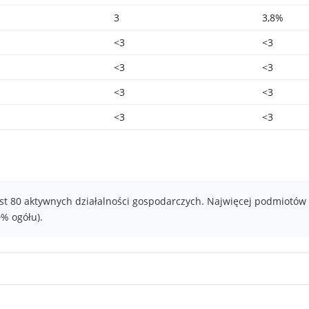
3
3,8%
<3
<3
<3
<3
<3
<3
<3
<3
est 80 aktywnych działalności gospodarczych. Najwięcej podmiotów
0% ogółu).