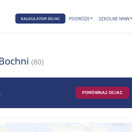
PODRÓŻE
SZKOLNE NNW
KALKULATOR OC/AC
 Bochni
(80)
PORÓWNAJ OC/AC
e