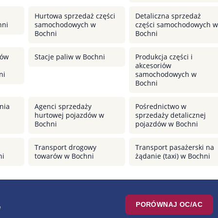
Hurtowa sprzedaż części
Detaliczna sprzedaż
hni
samochodowych w
części samochodowych w
Bochni
Bochni
dów
Stacje paliw w Bochni
Produkcja części i
akcesoriów
ni
samochodowych w
Bochni
nia
Agenci sprzedaży
Pośrednictwo w
hurtowej pojazdów w
sprzedaży detalicznej
Bochni
pojazdów w Bochni
Transport drogowy
Transport pasażerski na
ni
towarów w Bochni
żądanie (taxi) w Bochni
PORÓWNAJ OC/AC
e