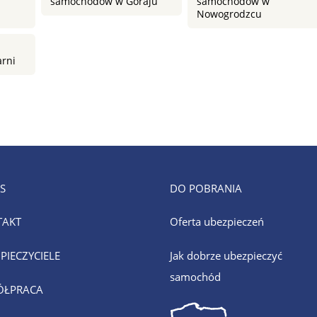
samochodów w Goraju
samochodów w
Nowogrodzcu
rni
S
DO POBRANIA
TAKT
Oferta ubezpieczeń
PIECZYCIELE
Jak dobrze ubezpieczyć
samochód
ÓŁPRACA