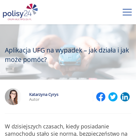
Aplikacja UFG na wypadek – jak działa i jak
może pomóc?
Katarzyna Cyrys
Autor
W dzisiejszych czasach, kiedy posiadanie
samochodu stało się normą, bezpieczeństwo na